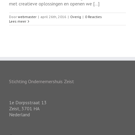
met creatieve oplossingen en openen we [...]
Door
webmaster
|
april 26th, 2016
|
Overig
|
0 Reacties
Lees meer
Stichting Ondernemershuis Zeist
1e Dorpsstraat 13
Zeist
,
3701 HA
Nederland