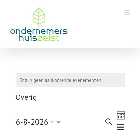
Skip
to
content
Er zijn geen aankomende evenementen.
Overig
Eveneme
6-8-2026
weergav
Zoeken
Maand
Evenementen
navigatie
Selecteer
Zoeken