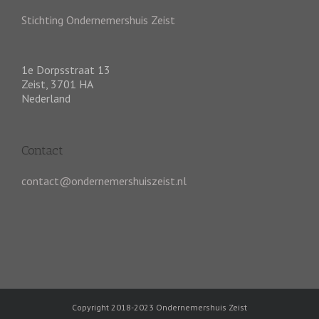
Stichting Ondernemershuis Zeist
1e Dorpsstraat 13
Zeist
,
3701 HA
Nederland
Contact
contact@ondernemershuiszeist.nl
Copyright 2018-2023 Ondernemershuis Zeist