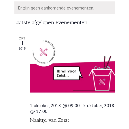
een
en
Kalender
Er zijn geen aankomende evenementen.
datum.
weergeven
van
navigatie
Evenementen
Laatste afgelopen Evenementen
OKT
1
2018
1 oktober, 2018 @ 09:00
-
5 oktober, 2018
@ 17:00
Maaltijd van Zeist