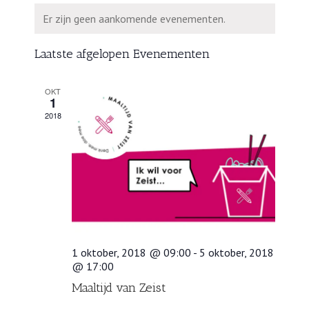
een
en
Kalender
Er zijn geen aankomende evenementen.
datum.
weergeven
van
navigatie
Evenementen
Laatste afgelopen Evenementen
OKT
1
2018
1 oktober, 2018 @ 09:00
-
5 oktober, 2018
@ 17:00
Maaltijd van Zeist