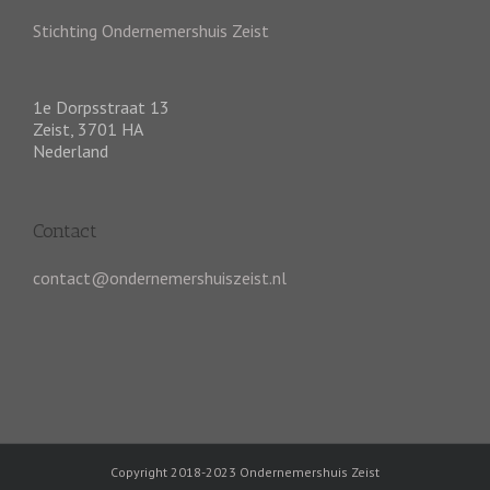
Stichting Ondernemershuis Zeist
1e Dorpsstraat 13
Zeist
,
3701 HA
Nederland
Contact
contact@ondernemershuiszeist.nl
Copyright 2018-2023 Ondernemershuis Zeist