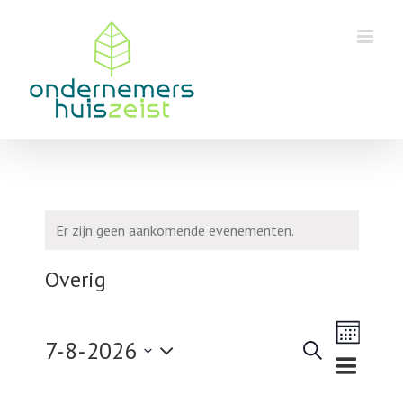
Skip
to
content
Er zijn geen aankomende evenementen.
Overig
Eveneme
7-8-2026
weergav
Zoeken
Maand
Evenementen
navigatie
Selecteer
Zoeken