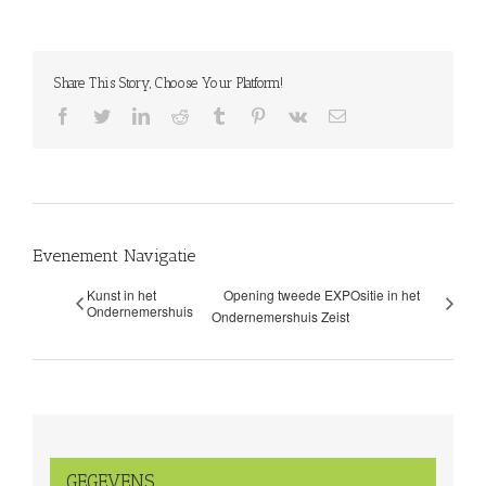
Share This Story, Choose Your Platform!
facebook
twitter
linkedin
reddit
tumblr
pinterest
vk
E-
mail
Evenement Navigatie
Kunst in het
Opening tweede EXPOsitie in het
Ondernemershuis
Ondernemershuis Zeist
GEGEVENS