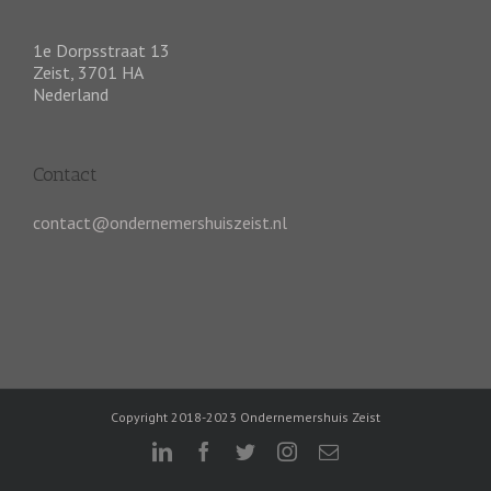
1e Dorpsstraat 13
Zeist
,
3701 HA
Nederland
Contact
contact@ondernemershuiszeist.nl
Copyright 2018-2023 Ondernemershuis Zeist
linkedin
facebook
twitter
instagram
E-
mail