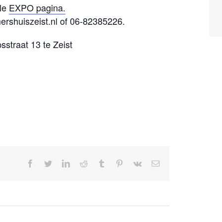
ale
EXPO pagina.
rshuiszeist.nl of 06-82385226.
straat 13 te Zeist
facebook
twitter
linkedin
reddit
tumblr
pinterest
vk
E-
mail