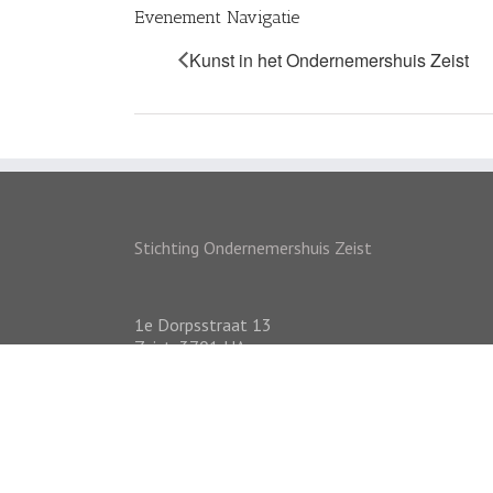
Evenement Navigatie
Kunst in het Ondernemershuis Zeist
Stichting Ondernemershuis Zeist
1e Dorpsstraat 13
Zeist
,
3701 HA
Nederland
Copyright 2018-2023 Ondernemershuis Zeist