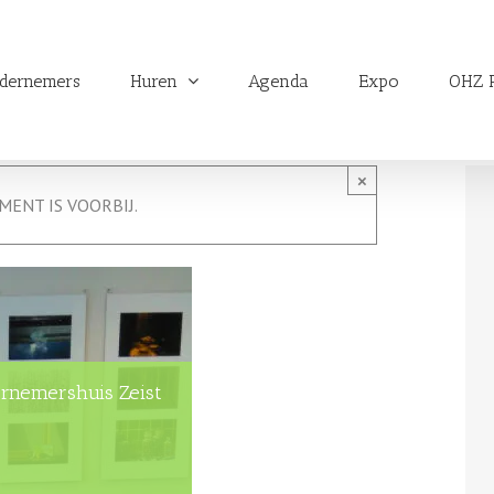
dernemers
Huren
Agenda
Expo
OHZ P
×
MENT IS VOORBIJ.
ernemershuis Zeist