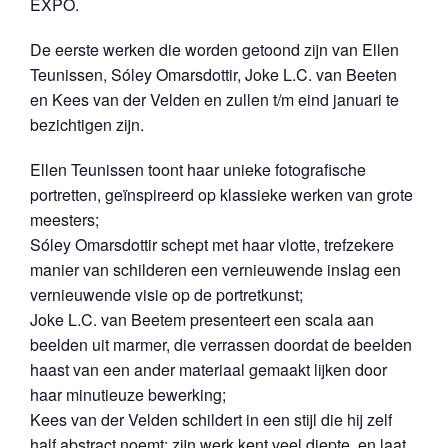
EXPO.
De eerste werken die worden getoond zijn van Ellen
Teunissen, Sóley Omarsdottir, Joke L.C. van Beeten
en Kees van der Velden en zullen t/m eind januari te
bezichtigen zijn.
Ellen Teunissen toont haar unieke fotografische
portretten, geïnspireerd op klassieke werken van grote
meesters;
Sóley Omarsdottir schept met haar vlotte, trefzekere
manier van schilderen een vernieuwende inslag een
vernieuwende visie op de portretkunst;
Joke L.C. van Beetem presenteert een scala aan
beelden uit marmer, die verrassen doordat de beelden
haast van een ander materiaal gemaakt lijken door
haar minutieuze bewerking;
Kees van der Velden schildert in een stijl die hij zelf
half abstract noemt: zijn werk kent veel diepte, en laat