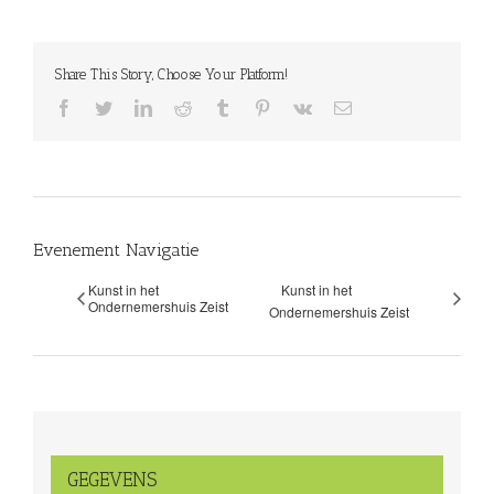
Share This Story, Choose Your Platform!
facebook
twitter
linkedin
reddit
tumblr
pinterest
vk
E-
mail
Evenement Navigatie
Kunst in het
Kunst in het
Ondernemershuis Zeist
Ondernemershuis Zeist
GEGEVENS