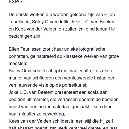
EXPO.
De eerste werken die worden getoond zijn van Ellen
Teunissen, Sóley Omarsdottir, Joke L.C. van Beeten
en Kees van der Velden en zullen t/m eind januari te
bezichtigen zijn.
Ellen Teunissen toont haar unieke fotografische
portretten, geïnspireerd op klassieke werken van grote
meesters;
Sóley Omarsdottir schept met haar vlotte, trefzekere
manier van schilderen een vernieuwende inslag een
vernieuwende visie op de portretkunst;
Joke L.C. van Beetem presenteert een scala aan
beelden uit marmer, die verrassen doordat de beelden
haast van een ander materiaal gemaakt lijken door
haar minutieuze bewerking;
Kees van der Velden schildert in een stijl die hij zelf
half abstract noemt: zijn werk kent veel diepte, en laat