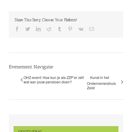
Share This Story, Choose Your Platform!
facebook
twitter
linkedin
reddit
tumblr
pinterest
vk
E-
mail
Evenement Navigatie
OHZ-event: Hoe kun je als ZZP’er zélf
Kunst in het
wat aan jouw pensioen doen?
Ondernemershuis
Zeist