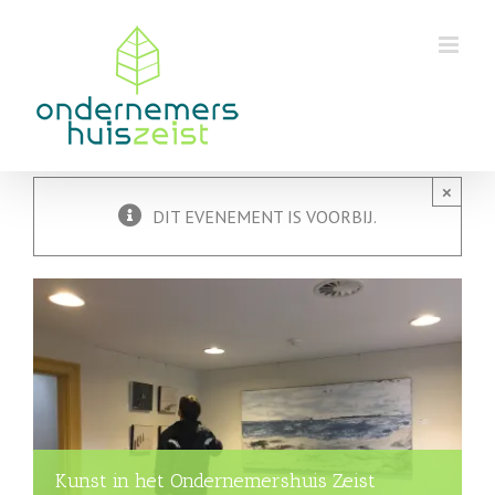
Skip
to
content
×
DIT EVENEMENT IS VOORBIJ.
Kunst in het Ondernemershuis Zeist