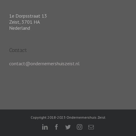
1e Dorpsstraat 13
Zeist
,
3701 HA
Nederland
Contact
contact@ondernemershuiszeist.nl
Copyright 2018-2023 Ondernemershuis Zeist
linkedin
facebook
twitter
instagram
E-
mail