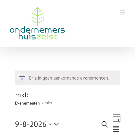
Skip
to
content
Er zijn geen aankomende evenementen.
Bericht
mkb
mkb
Evenementen
Eveneme
9-8-2026
weergav
Zoeken
Dag
Evenementen
navigatie
Selecteer