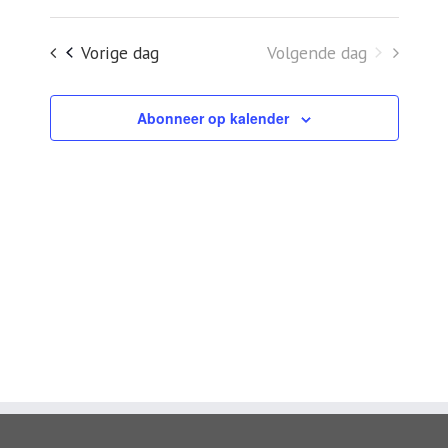
Zoeken
een
en
Vorige dag
Volgende dag
datum.
weergeven
navigatie
Abonneer op kalender