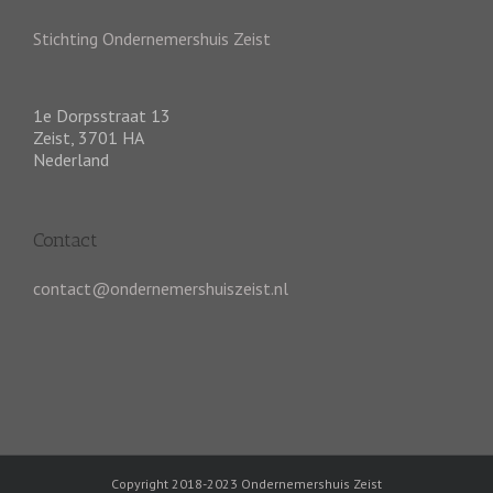
Stichting Ondernemershuis Zeist
1e Dorpsstraat 13
Zeist
,
3701 HA
Nederland
Contact
contact@ondernemershuiszeist.nl
Copyright 2018-2023 Ondernemershuis Zeist