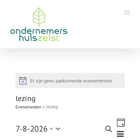
Skip
to
content
Er zijn geen aankomende evenementen.
Bericht
lezing
lezing
Evenementen
Eveneme
7-8-2026
weergav
Zoeken
Dag
Evenementen
navigatie
Selecteer