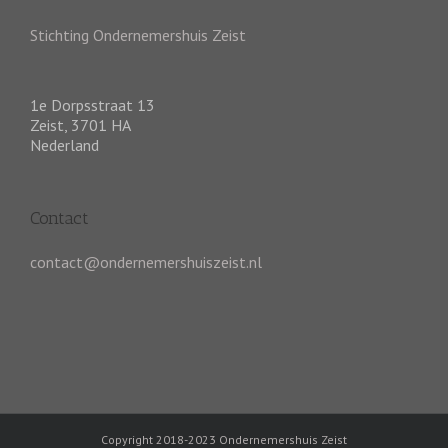
Stichting Ondernemershuis Zeist
1e Dorpsstraat 13
Zeist
,
3701 HA
Nederland
Contact
contact@ondernemershuiszeist.nl
Copyright 2018-2023 Ondernemershuis Zeist