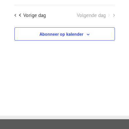
Zoeken
een
en
Vorige dag
Volgende dag
datum.
weergeven
navigatie
Abonneer op kalender