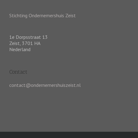
Stichting Ondernemershuis Zeist
1e Dorpsstraat 13
Zeist
,
3701 HA
Nederland
Contact
contact@ondernemershuiszeist.nl