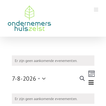
Skip
to
content
Er zijn geen aankomende evenementen.
Eveneme
7-8-2026
weergav
Zoeken
Maand
Evenementen
navigatie
Selecteer
Zoeken
een
en
Kalender
Er zijn geen aankomende evenementen.
datum.
weergeven
van