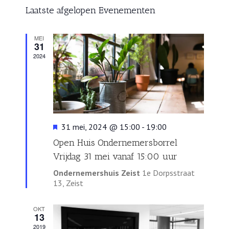
navigatie
Evenementen
Laatste afgelopen Evenementen
MEI
31
2024
Uitgelicht
31 mei, 2024 @ 15:00
-
19:00
Open Huis Ondernemersborrel
Vrijdag 31 mei vanaf 15:00 uur
Ondernemershuis Zeist
1e Dorpsstraat
13, Zeist
OKT
13
2019