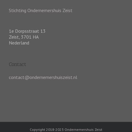
Stichting Ondernemershuis Zeist
1e Dorpsstraat 13
Zeist
,
3701 HA
Nederland
Contact
contact@ondernemershuiszeist.nl
Copyright 2018-2023 Ondernemershuis Zeist