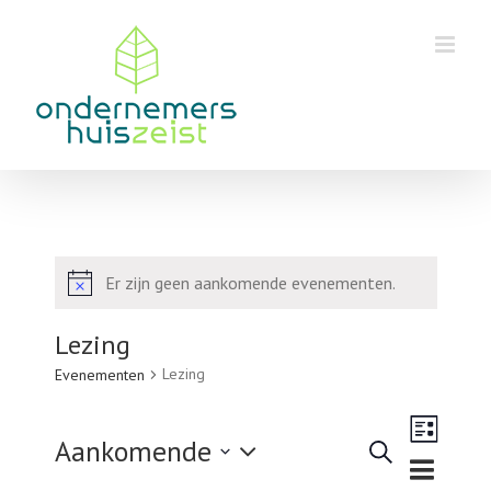
Skip
to
content
Er zijn geen aankomende evenementen.
Bericht
Lezing
Lezing
Evenementen
Eveneme
Aankomende
weergav
Zoeken
Lijst
Evenementen
navigatie
Selecteer