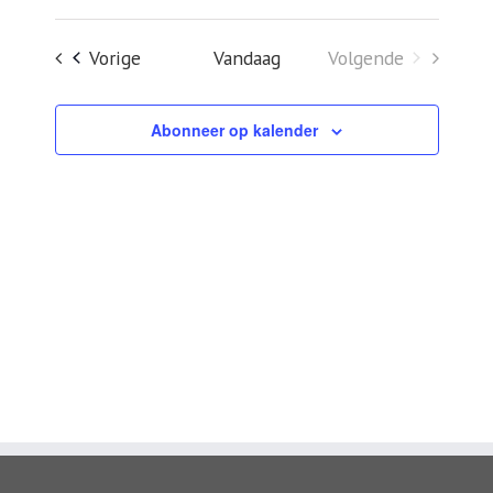
Zoeken
een
en
Evenementen
Vorige
Vandaag
Volgende
datum.
weergeven
Evenementen
navigatie
Abonneer op kalender