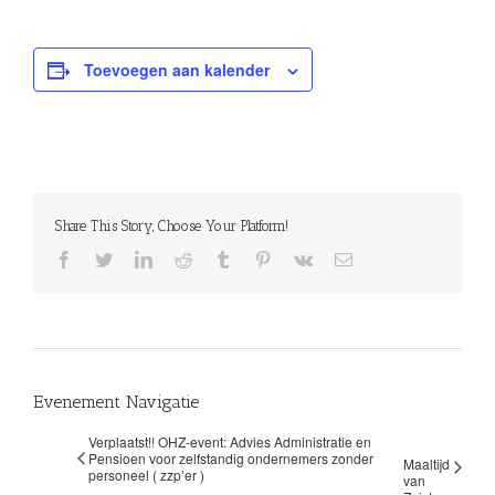
Toevoegen aan kalender
Share This Story, Choose Your Platform!
facebook
twitter
linkedin
reddit
tumblr
pinterest
vk
E-
mail
Evenement Navigatie
Verplaatst!! OHZ-event: Advies Administratie en
Pensioen voor zelfstandig ondernemers zonder
Maaltijd
personeel ( zzp’er )
van