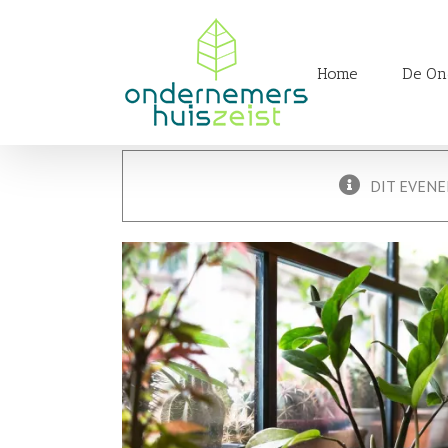
Skip
to
Zoeken
content
naar:
Home
De On
DIT EVENE