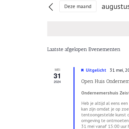
en
augustu
Zoek
Deze maand
weergeven
voor
Selectee
navigatie
Evenementen
met
een
keyword.
datum.
Kalender
Laatste afgelopen Evenementen
van
Evenementen
MEI
Uitgelicht
31 mei, 
31
Open Huis Onderneme
2024
Ondernemershuis Zeis
Heb je altijd al eens ee
kan zijn omdat je op zo
tentoongestelde kunst of
omgeving te ontmoeten o
31 mei vanaf 15:00 uur 