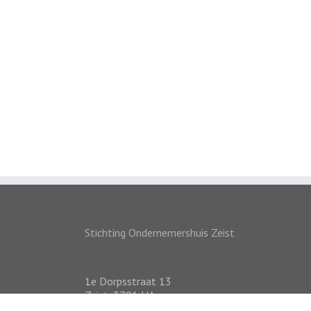
Stichting Ondernemershuis Zeist
1e Dorpsstraat 13
Zeist
,
3701 HA
Nederland