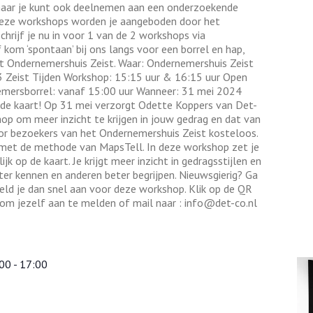
maar je kunt ook deelnemen aan een onderzoekende
eze workshops worden je aangeboden door het
chrijf je nu in voor 1 van de 2 workshops via
om ‘spontaan’ bij ons langs voor een borrel en hap,
 Ondernemershuis Zeist. Waar: Ondernemershuis Zeist
3 Zeist Tijden Workshop: 15:15 uur & 16:15 uur Open
emersborrel: vanaf 15:00 uur Wanneer: 31 mei 2024
 de kaart! Op 31 mei verzorgt Odette Koppers van Det-
op om meer inzicht te krijgen in jouw gedrag en dat van
or bezoekers van het Ondernemershuis Zeist kosteloos.
” met de methode van MapsTell. In deze workshop zet je
lijk op de kaart. Je krijgt meer inzicht in gedragsstijlen en
eter kennen en anderen beter begrijpen. Nieuwsgierig? Ga
eld je dan snel aan voor deze workshop. Klik op de QR
 om jezelf aan te melden of mail naar : info@det-co.nl
:00
-
17:00