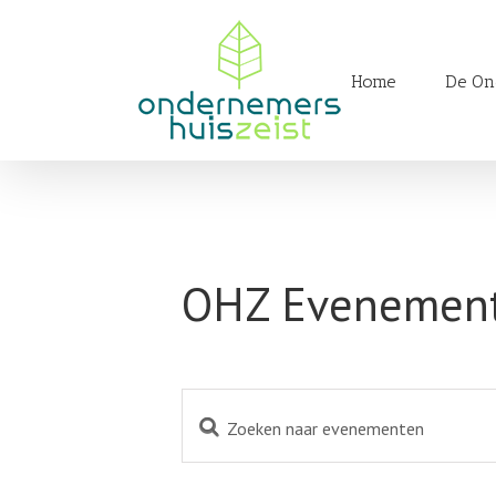
Skip
to
Zoeken
content
naar:
Home
De On
OHZ Evenemen
Vul
Evenementen
een
Zoeken
keyword
in.