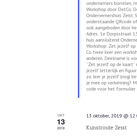
ondernemers borrelen, 
Workshop door DetCo. D
Ondernemershuis Zeist. S
onderstaande QRcode of k
ook aangeboden door het
Adres: 1e Dorpsstraat 1
huis aansluitend Ondern
Workshop: Zet jezelf op
Co twee keer een worksh
anderen. Deelname is vo
“Zet jezelf op de kaart
jezelf letterlijk en figuur
zo leer je jezelf (nog) b
je mee op verkenning? M
code voor het formulier
OKT
13 oktober, 2019 @ 12
13
Kunstroute Zeist
2019