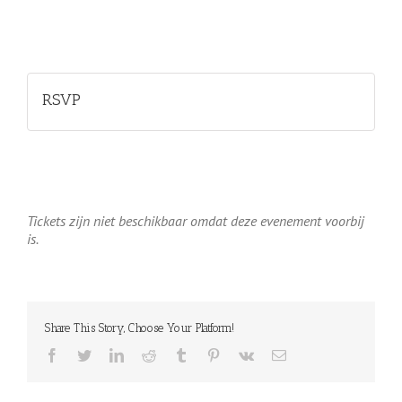
RSVP
Tickets zijn niet beschikbaar omdat deze evenement voorbij
is.
Share This Story, Choose Your Platform!
facebook
twitter
linkedin
reddit
tumblr
pinterest
vk
E-
mail