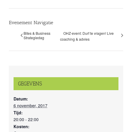
Evenement Navigatie
Bites & Business
OHZ-event: Durf te vragen! Live
Strategiedag
coaching & advies
GEGEVENS
Datum:
6 november, 2017
Tijd:
20:00 - 22:00
Kosten: