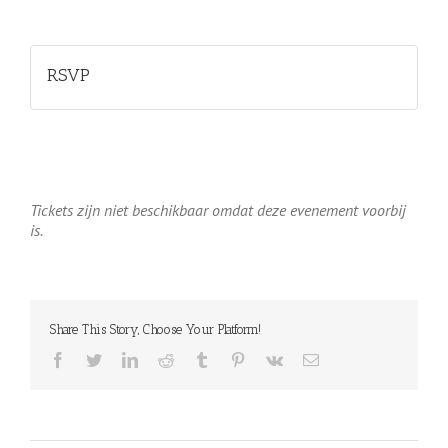
RSVP
Tickets zijn niet beschikbaar omdat deze evenement voorbij
is.
Share This Story, Choose Your Platform!
facebook
twitter
linkedin
reddit
tumblr
pinterest
vk
E-
mail