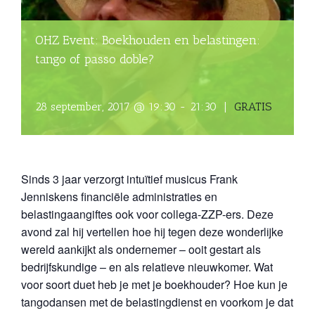
OHZ Event: Boekhouden en belastingen:
tango of passo doble?
28 september, 2017 @ 19:30
-
21:30
|
GRATIS
Sinds 3 jaar verzorgt intuïtief musicus Frank
Jenniskens financiële administraties en
belastingaangiftes ook voor collega-ZZP-ers. Deze
avond zal hij vertellen hoe hij tegen deze wonderlijke
wereld aankijkt als ondernemer – ooit gestart als
bedrijfskundige – en als relatieve nieuwkomer. Wat
voor soort duet heb je met je boekhouder? Hoe kun je
tangodansen met de belastingdienst en voorkom je dat