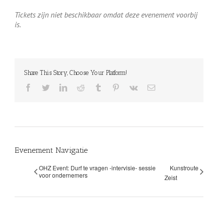
Tickets zijn niet beschikbaar omdat deze evenement voorbij
is.
Share This Story, Choose Your Platform!
facebook
twitter
linkedin
reddit
tumblr
pinterest
vk
E-
mail
Evenement Navigatie
OHZ Event: Durf te vragen -intervisie- sessie
Kunstroute
voor ondernemers
Zeist