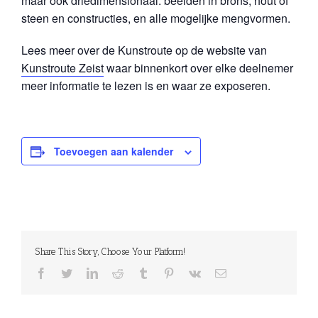
maar ook driedimensionaal: beelden in brons, hout of
steen en constructies, en alle mogelijke mengvormen.
Lees meer over de Kunstroute op de website van
Kunstroute Zeist
waar binnenkort over elke deelnemer
meer informatie te lezen is en waar ze exposeren.
Toevoegen aan kalender
Share This Story, Choose Your Platform!
facebook
twitter
linkedin
reddit
tumblr
pinterest
vk
E-
mail