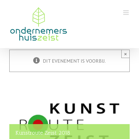
Skip
to
content
×
DIT EVENEMENT IS VOORBIJ.
Kunstroute Zeist 2018