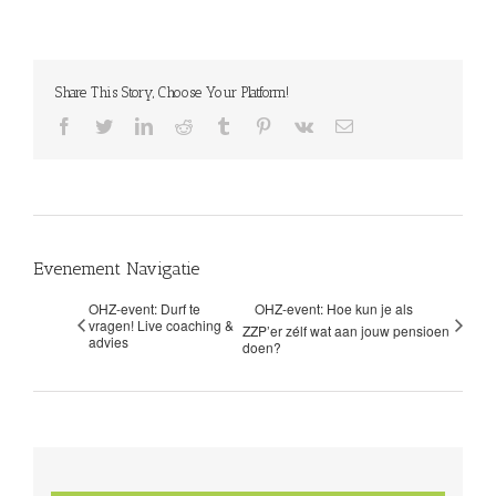
Share This Story, Choose Your Platform!
facebook
twitter
linkedin
reddit
tumblr
pinterest
vk
E-
mail
Evenement Navigatie
OHZ-event: Durf te
OHZ-event: Hoe kun je als
vragen! Live coaching &
ZZP’er zélf wat aan jouw pensioen
advies
doen?