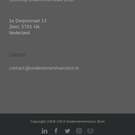
1e Dorpsstraat 13
Zeist
,
3701 HA
Nederland
Contact
contact@ondernemershuiszeist.nl
Copyright 2018-2023 Ondernemershuis Zeist
linkedin
facebook
twitter
instagram
E-