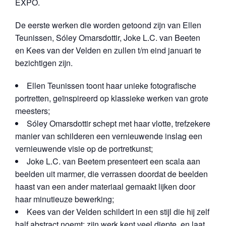
EXPO.
De eerste werken die worden getoond zijn van Ellen
Teunissen, Sóley Omarsdottir, Joke L.C. van Beeten
en Kees van der Velden en zullen t/m eind januari te
bezichtigen zijn.
Ellen Teunissen toont haar unieke fotografische
portretten, geïnspireerd op klassieke werken van grote
meesters;
Sóley Omarsdottir schept met haar vlotte, trefzekere
manier van schilderen een vernieuwende inslag een
vernieuwende visie op de portretkunst;
Joke L.C. van Beetem presenteert een scala aan
beelden uit marmer, die verrassen doordat de beelden
haast van een ander materiaal gemaakt lijken door
haar minutieuze bewerking;
Kees van der Velden schildert in een stijl die hij zelf
half abstract noemt: zijn werk kent veel diepte, en laat