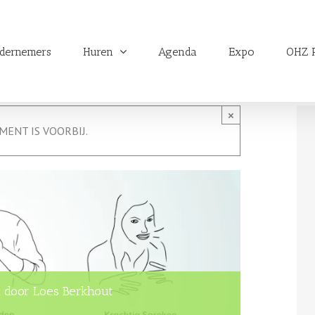
dernemers
Huren
Agenda
Expo
OHZ P
×
MENT IS VOORBIJ.
 door Loes Berkhout