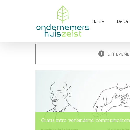
Skip
to
Zoeken
content
naar:
Home
De On
DIT EVENE
Gratis intro verbindend communiceren