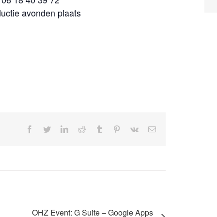
uctie avonden plaats
facebook
twitter
linkedin
reddit
tumblr
pinterest
vk
E-
mail
OHZ Event: G Suite – Google Apps