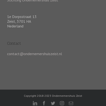
Stichting Ondernemershuis Zeist
1e Dorpsstraat 13
Zeist
,
3701 HA
Nederland
Contact
contact@ondernemershuiszeist.nl
Copyright 2018-2023 Ondernemershuis Zeist
linkedin
facebook
twitter
instagram
E-