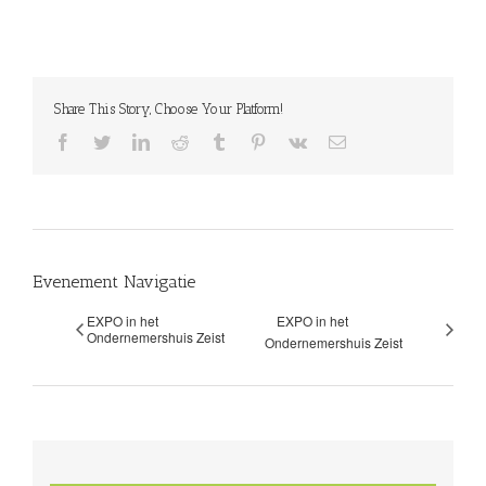
Share This Story, Choose Your Platform!
facebook
twitter
linkedin
reddit
tumblr
pinterest
vk
E-
mail
Evenement Navigatie
EXPO in het
EXPO in het
Ondernemershuis Zeist
Ondernemershuis Zeist