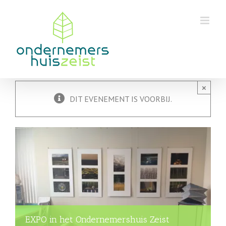
Skip
to
content
×
DIT EVENEMENT IS VOORBIJ.
EXPO in het Ondernemershuis Zeist