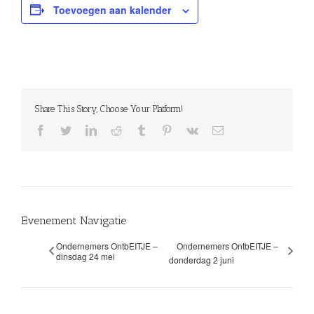
Toevoegen aan kalender
Share This Story, Choose Your Platform!
facebook
twitter
linkedin
reddit
tumblr
pinterest
vk
E-
mail
Evenement Navigatie
Ondernemers OntbEITJE –
Ondernemers OntbEITJE –
dinsdag 24 mei
donderdag 2 juni