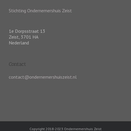
Stichting Ondernemershuis Zeist
1e Dorpsstraat 13
Zeist
,
3701 HA
Nederland
Contact
contact@ondernemershuiszeist.nl
Copyright 2018-2023 Ondernemershuis Zeist