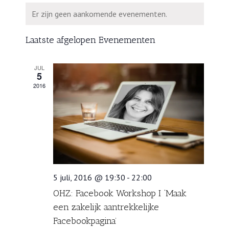
een
en
Kalender
Er zijn geen aankomende evenementen.
datum.
weergeven
van
navigatie
Evenementen
Laatste afgelopen Evenementen
JUL
5
2016
5 juli, 2016 @ 19:30
-
22:00
OHZ: Facebook Workshop I ‘Maak
een zakelijk aantrekkelijke
Facebookpagina’