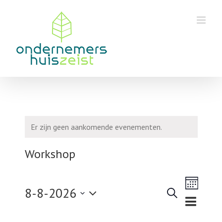
Skip
to
content
Er zijn geen aankomende evenementen.
Workshop
Eveneme
8-8-2026
weergav
Zoeken
Maand
Evenementen
navigatie
Selecteer
Zoeken