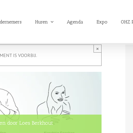
dernemers
Huren
Agenda
Expo
OHZ P
×
MENT IS VOORBIJ.
en door Loes Berkhout