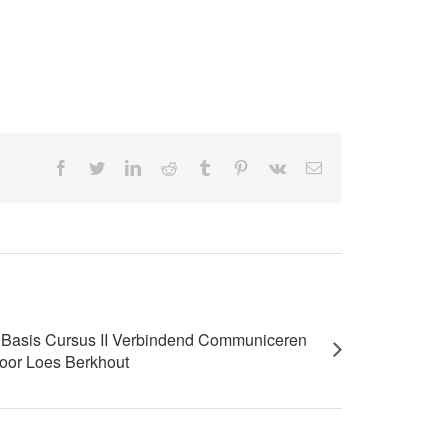
facebook
twitter
linkedin
reddit
tumblr
pinterest
vk
E-
mail
Basis Cursus II Verbindend Communiceren
oor Loes Berkhout