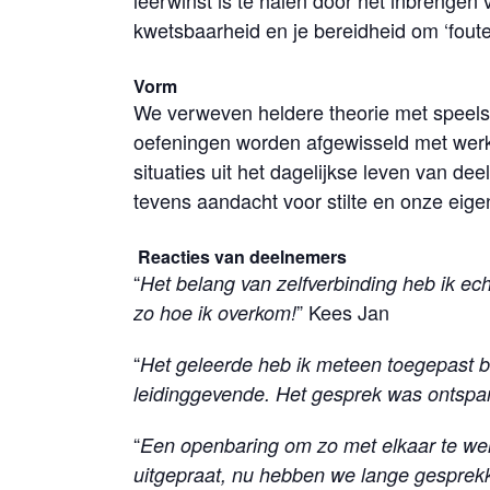
leerwinst is te halen door het inbrengen 
kwetsbaarheid en je bereidheid om ‘fout
Vorm
We verweven heldere theorie met speels
oefeningen worden afgewisseld met werk
situaties uit het dagelijkse leven van dee
tevens aandacht voor stilte en onze eige
Reacties van deelnemers
“
Het
belang van zelfverbinding heb ik ech
” Kees Jan
zo hoe ik overkom!
“
Het geleerde heb ik meteen toegepast bi
leidinggevende. Het gesprek was ontspa
“
Een openbaring om zo met elkaar te wer
uitgepraat, nu hebben we lange gesprekk