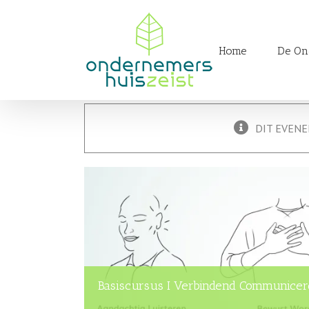
Skip
to
Zoeken
content
naar:
Home
De On
DIT EVENE
Basiscursus I Verbindend Communicer