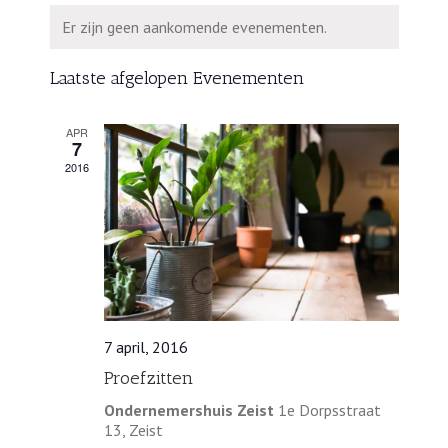
een
en
Kalender
Er zijn geen aankomende evenementen.
datum.
weergeven
van
navigatie
Evenementen
Laatste afgelopen Evenementen
APR
7
2016
7 april, 2016
Proefzitten
Ondernemershuis Zeist
1e Dorpsstraat
13, Zeist