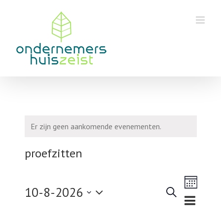
Skip
to
content
Er zijn geen aankomende evenementen.
proefzitten
Eveneme
10-8-2026
weergav
Zoeken
Maand
Evenementen
navigatie
Selecteer
Zoeken