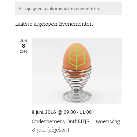
een
en
Kalender
Er zijn geen aankomende evenementen.
datum.
weergeven
van
navigatie
Evenementen
Laatste afgelopen Evenementen
JUN
8
2016
8 juni, 2016 @ 09:00
-
11:00
Ondernemers OntbEITJE – woensdag
8 juni (afgelast)