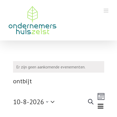
Skip
to
content
Er zijn geen aankomende evenementen.
ontbijt
Eveneme
10-8-2026
weergav
Zoeken
Maand
Evenementen
navigatie
Selecteer
Zoeken