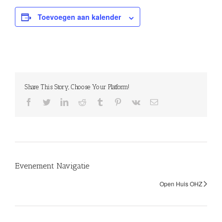
Toevoegen aan kalender
Share This Story, Choose Your Platform!
facebook
twitter
linkedin
reddit
tumblr
pinterest
vk
E-
mail
Evenement Navigatie
Open Huis OHZ