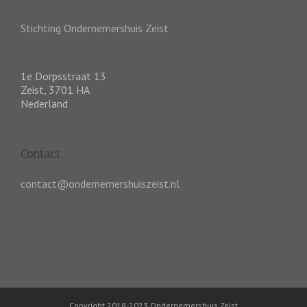
Stichting Ondernemershuis Zeist
1e Dorpsstraat 13
Zeist
,
3701 HA
Nederland
Contact
contact@ondernemershuiszeist.nl
Copyright 2018-2023 Ondernemershuis Zeist