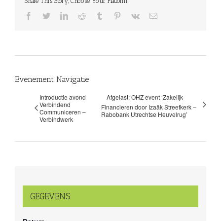
Share This Story, Choose Your Platform!
facebook
twitter
linkedin
reddit
tumblr
pinterest
vk
E-
mail
Evenement Navigatie
Introductie avond
Afgelast: OHZ event ‘Zakelijk
Verbindend
Financieren door Izaäk Streefkerk –
Communiceren –
Rabobank Utrechtse Heuvelrug’
Verbindwerk
GEGEVENS