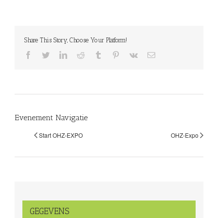
Share This Story, Choose Your Platform!
facebook
twitter
linkedin
reddit
tumblr
pinterest
vk
E-
mail
Evenement Navigatie
Start OHZ-EXPO
OHZ-Expo
GEGEVENS