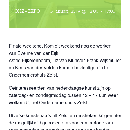
OHZ-EXPO
5 januari, 2019 @ 12:00
-
17:00
Finale weekend. Kom dit weekend nog de werken
van Eveline van der Eijk,
Astrid Eijkelenboom, Liz van Munster, Frank Wijsmuller
en Kees van der Velden komen bezichtigen in het
Ondernemershuis Zeist.
Geïnteresseerden van hedendaagse kunst zijn op
zaterdag- en zondagmiddag tussen 12 – 17 uur, weer
welkom bij het Ondernemershuis Zeist.
Diverse kunstenaars uit Zeist en omstreken krijgen hier
de mogelijkheid geboden om voor een periode van
twee maanden hun werk te tonen aan een breder