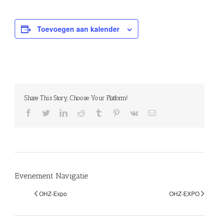
Toevoegen aan kalender
Share This Story, Choose Your Platform!
facebook
twitter
linkedin
reddit
tumblr
pinterest
vk
E-
mail
Evenement Navigatie
OHZ-Expo
OHZ-EXPO